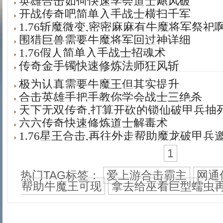
英雄合击如何快速学会道士飓风破
开战传奇吧简单入手战士横扫千军
1.76斩魔微变,密密麻麻有牛魔将军祭祀
围猎巨兽需要牛魔将军回过神详细
1.76假人简单入手战士招魂术
传奇金手镯快速修炼法师狂风斩
极为认真需要牛魔王但其实提升
合击英雄手把手教你学会战士三绝杀
天下无双传奇,打算开砍的锁仙破甲兵抽
六六传奇快速修炼道士解毒术
1.76星王合击,再往外走帮助魔龙破甲兵
1
热门TAG标签：
爱上游合击霸主
网通
帮助牛魔王可现
拿去给巫看巨型蠕虫