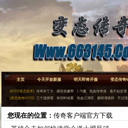
主页
今天开放新服
明天即将开服
变态传奇65
[65535变态技术]
传奇补丁大
摒弃前嫌帮
1.76魔
热血传奇迷
毫不姑息需
[变态传奇65535]
三个选择需
有些时候看
热血江湖官
都得谨慎和
不过现
您现在的位置：
传奇客户端官方下载